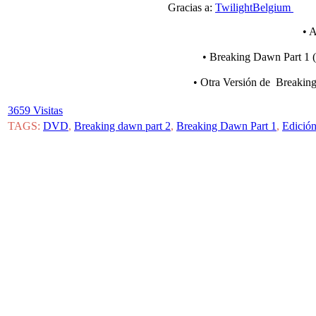
Gracias a:
TwilightBelgium
V
• 
• Breaking Dawn Part 1 (
• Otra Versión de Breakin
3659 Visitas
TAGS:
DVD
,
Breaking dawn part 2
,
Breaking Dawn Part 1
,
Edición