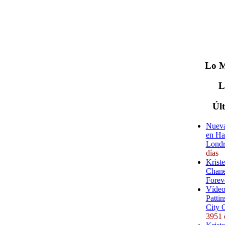
Lo
M
Úl
Nueva
en Ha
Londr
días
Krist
Chane
Forev
Vídeo
Pattin
City 
3951 