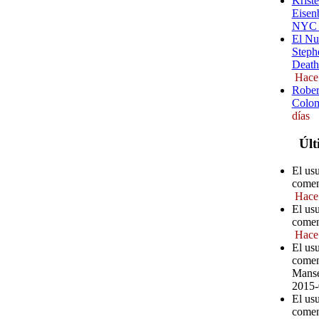
Kriste
Eisenb
NYC (
El Nu
Steph
Death
Hace
Rober
Colom
días
Últ
El us
comen
Hace
El us
comen
Hace
El us
comen
Manse
2015-
El us
comen