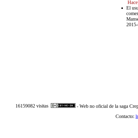
Hace
El us
comen
Manse
2015-
16159082 visitas
- Web no oficial de la saga Cre
Contacto:
l