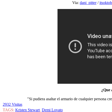
Via:
dani_pitter
/
itsokto
¿Que a
"Si pudiera asaltar el armario de cualquier persona cr
2932 Visitas
TAGS:
Kristen Stewart
,
Demi Lovato