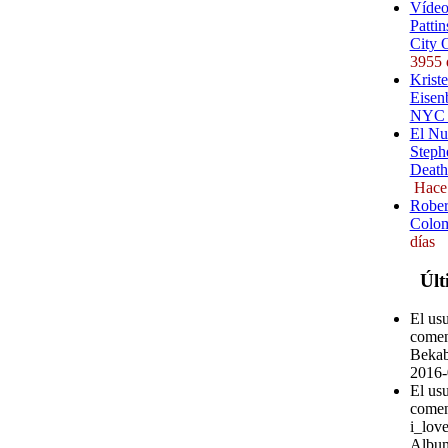
Vídeo
Pattin
City 
3955 
Kriste
Eisenb
NYC (
El Nu
Steph
Death
Hace
Rober
Colom
días
Últ
El us
comen
Bekab
2016-
El usu
comen
i_love
Album