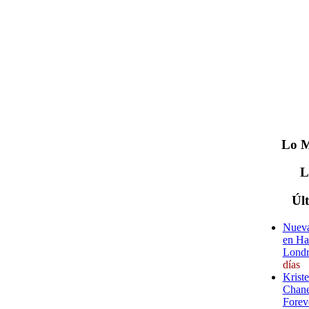
Lo
M
Úl
Nueva
en Ha
Londr
días
Krist
Chane
Forev