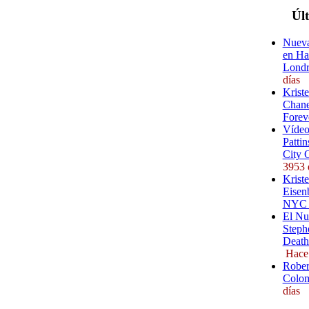
Úl
Nueva
en Ha
Londr
días
Krist
Chane
Forev
Vídeo
Pattin
City 
3953 
Kriste
Eisenb
NYC (
El Nu
Steph
Death
Hace
Rober
Colom
días