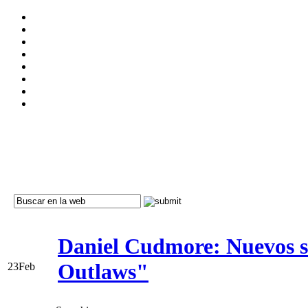
Daniel Cudmore: Nuevos st
Outlaws"
23
Feb