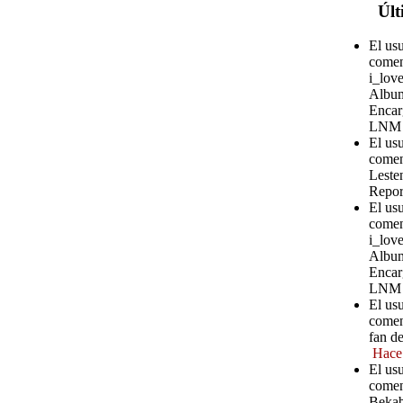
Últ
El us
comen
i_love
Album
Encar
LNM
El us
comen
Leste
Repor
El us
comen
i_love
Album
Encar
LNM
El usu
comen
fan d
Hace
El usu
comen
Bekab