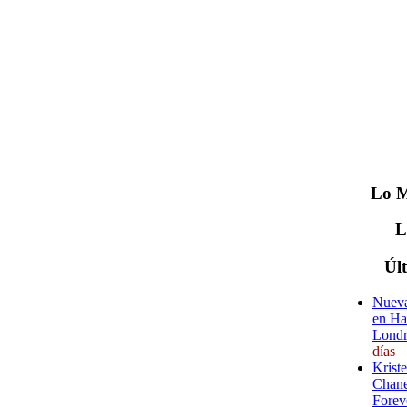
Lo
M
Úl
Nueva
en Ha
Londr
días
Krist
Chane
Forev