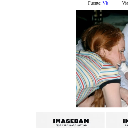
Fuente:
Vk
Via