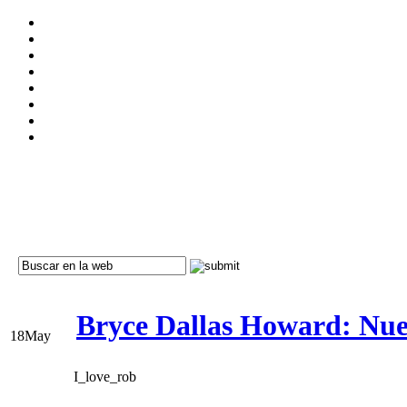
Bryce Dallas Howard: Nuev
18
May
I_love_rob