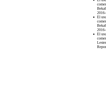
comen
Bekab
2016-
El usu
comen
Bekab
2016-
El us
comen
Leste
Repor