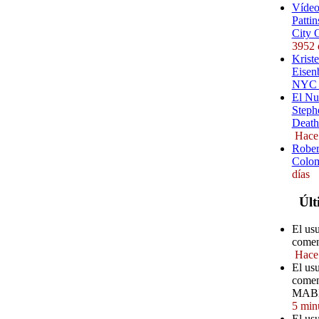
Vídeo
Pattin
City 
3952 
Kriste
Eisenb
NYC (
El Nu
Steph
Death
Hace
Rober
Colom
días
Últ
El us
comen
Hace
El us
comen
MABE
5 min
El us