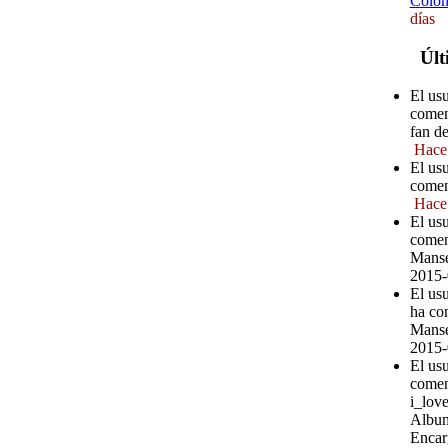
Colom
días
Últ
El us
comen
fan d
Hace
El us
comen
Hace
El us
comen
Manse
2015-
El usu
ha co
Manse
2015-
El us
comen
i_love
Album
Encar