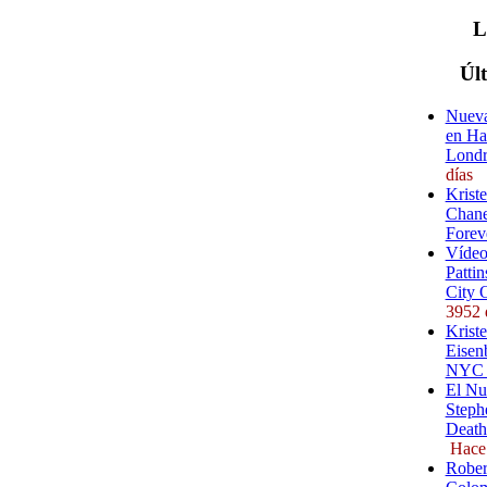
Úl
Nueva
en Ha
Londr
días
Krist
Chane
Forev
Vídeo
Pattin
City 
3952 
Kriste
Eisenb
NYC (
El Nu
Steph
Death
Hace
Rober