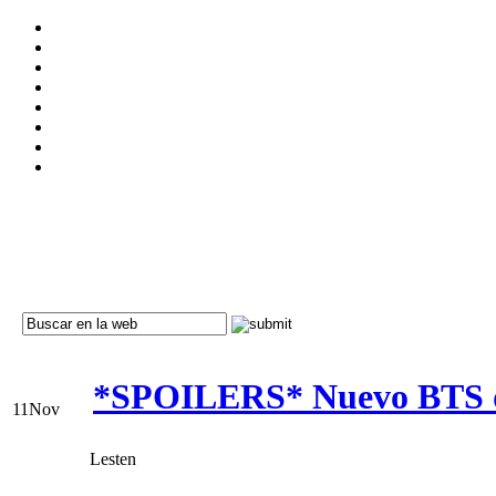
*SPOILERS* Nuevo BTS d
11
Nov
Lesten